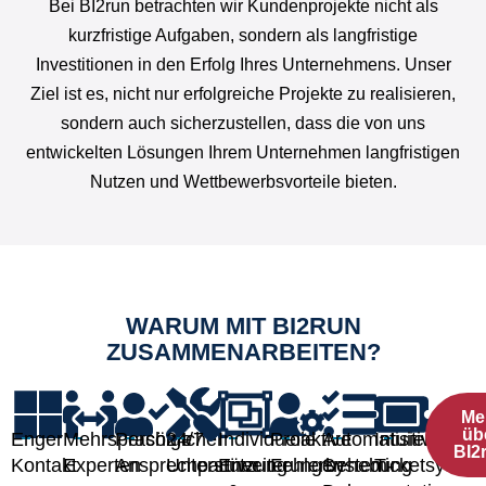
Bei BI2run betrachten wir Kundenprojekte nicht als
kurzfristige Aufgaben, sondern als langfristige
Investitionen in den Erfolg Ihres Unternehmens. Unser
Ziel ist es, nicht nur erfolgreiche Projekte zu realisieren,
sondern auch sicherzustellen, dass die von uns
entwickelten Lösungen Ihrem Unternehmen langfristigen
Nutzen und Wettbewerbsvorteile bieten.
WARUM MIT BI2RUN
ZUSAMMENARBEITEN?
Me
üb
Enger
Mehrsprachige
Persönlicher
24/7
Individuelle
Proaktive
Automatisierte
Intuitives
BI2
Kontakt
Experten
Ansprechpartner
Unterstützung
Erweiterungen
Fehlerbehebung
System-
Ticketsyste