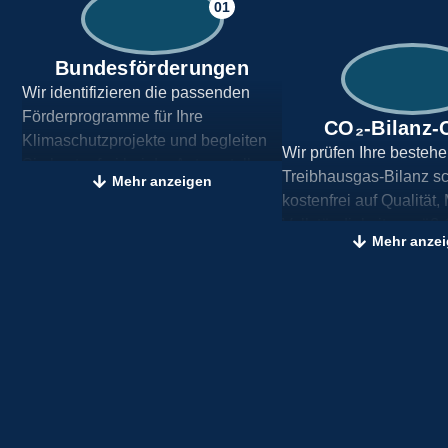
01
Bundesförderungen
Wir identifizieren die passenden
Förderprogramme für Ihre
CO₂-Bilanz-
Klimaschutzprojekte und begleiten
Wir prüfen Ihre besteh
Sie kostenfrei bei der Antragstellung.
Treibhausgas-Bilanz sc
Mehr anzeigen
kostenfrei auf Qualität
Vollständigkeit gemäß
Mehr anze
Protocol – ideal zur Vo
Audits oder externe
Berichterstattung.