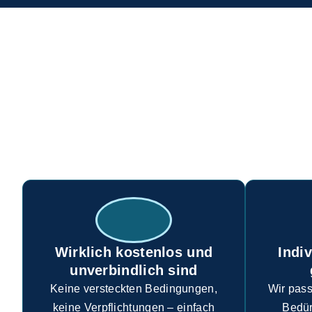
WAS MACHT DIE KOSTEN
Unsere kostenlosen Kickstarter si
für jede
Wirklich kostenlos und
Indiv
unverbindlich sind
Keine versteckten Bedingungen,
Wir pas
keine Verpflichtungen – einfach
Bedür