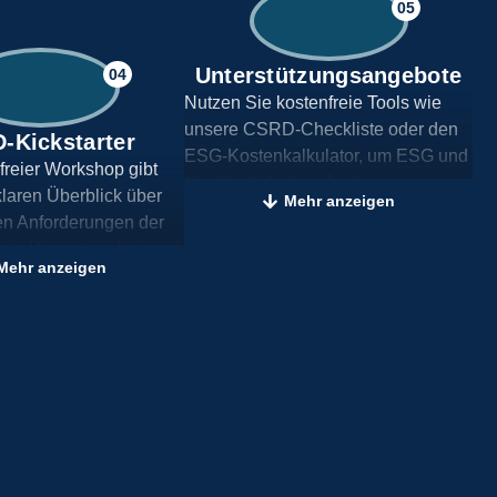
05
Unterstützungsangebote
04
Nutzen Sie kostenfreie Tools wie
unsere CSRD-Checkliste oder den
-Kickstarter
ESG-Kostenkalkulator, um ESG und
freier Workshop gibt
Nachhaltigkeitsanforderungen
klaren Überblick über
Mehr anzeigen
einfach und strukturiert
ten Anforderungen der
vorzubereiten.
te Wesentlichkeit und
Mehr anzeigen
lenintegration. Ideal zur
orbereitung auf die
spflichten.