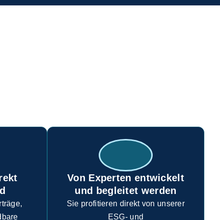
BLUE BEE EINZIGARTIG?
r Überzeugung, dass Nachhaltigkeit
n sollte.
rekt
Von Experten entwickelt
nd
und begleitet werden
rträge,
Sie profitieren direkt von unserer
dbare
ESG- und