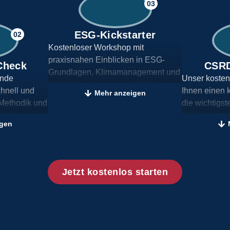
03
ESG-Kickstarter
02
Kostenloser Workshop mit
praxisnahen Einblicken in ESG-
Check
CSRD
Grundlagen, Klimamanagement und
ende
Unser kosten
CO₂-Bilanzierung nach GHG-
hnell und
Ihnen einen 
Mehr anzeigen
Standard. Ideal für Unternehmen,
, Methodik und
die wichtigs
die das Thema Nachhaltigkeit
 GHG-
CSRD, doppel
unkompliziert und effektiv angehen
igen
rbereitung auf
BI-Schnittstel
wollen.
effizienten V
neuen Bericht
Jetzt kostenlos starten