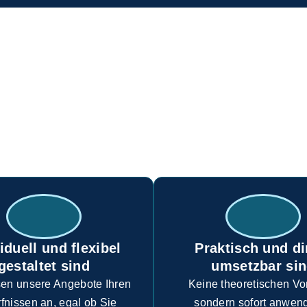
LOSEN STARTERPAKETE VON 
nd mehr als nur ein erster Schritt – sie sind Ausdruck unsere
s Unternehmen zugänglich, verständlich und sofort nutzbar sei
Unternehmen wählen Blue Bee, weil unsere Kickstarter:
iduell und flexibel
Praktisch und di
gestaltet sind
umsetzbar si
sen unsere Angebote Ihren
Keine theoretischen Vo
fnissen an, egal ob Sie
sondern sofort anwen