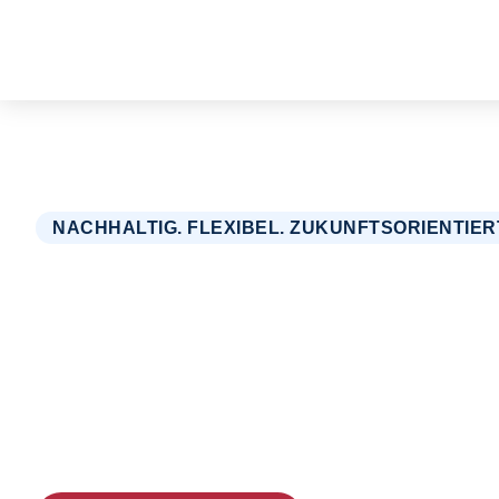
NACHHALTIG. FLEXIBEL. ZUKUNFTSORIENTIER
Wie Unternehmen mit
Starterpaketen einfac
kostenfrei starten kö
Nutzen Sie unsere kostenlosen Starterpakete, um schne
Nachhaltigkeit, CO₂-Bilanzierung und ESG-Reporting 