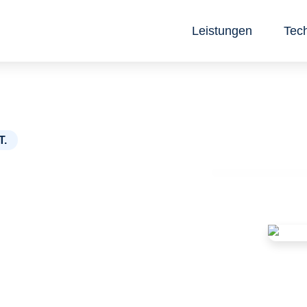
Leistungen
Tec
T.
 den ESG
h und
nnen?
ll und unkompliziert mit
zu beginnen.